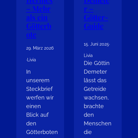
– Mehr
r –
als ein
Götter-
Götterb
Guide
ote
15. Juni 2025
·
29. März 2026
Livia
·
Livia
Die Göttin
In
Demeter
unserem
lässt das
Steckbrief
Getreide
werfen wir
wachsen,
einen
brachte
Blick auf
den
den
Menschen
Götterboten
die