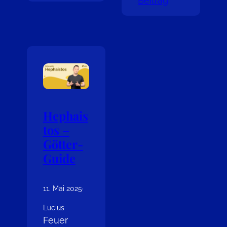
Beitrag
Hephais
tos –
Götter-
Guide
11. Mai 2025
·
Lucius
Feuer