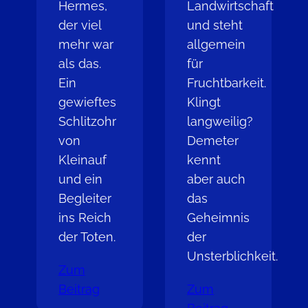
Hermes,
Landwirtschaft
der viel
und steht
mehr war
allgemein
als das.
für
Ein
Fruchtbarkeit.
gewieftes
Klingt
Schlitzohr
langweilig?
von
Demeter
Kleinauf
kennt
und ein
aber auch
Begleiter
das
ins Reich
Geheimnis
der Toten.
der
Unsterblichkeit.
Zum
Beitrag
Zum