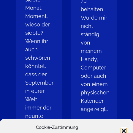
zu
Monat.
behalten.
Moment,
Würde mir
wieso der
nicht
siebte?
ständig
Wenn ihr
von
auch
meinem
schwören
Handy,
könntet,
Computer
dass der
oder auch
September
von einem
in eurer
physischen
Welt
Kalender
immer der
angezeigt…
neunte
Zum
Monat war,
Cookie-Zustimmung
Beitrag
…