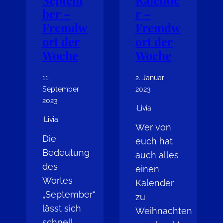
ber –
r –
Fremdw
Fremdw
ort der
ort der
Woche
Woche
11.
2. Januar
September
2023
2023
·
Livia
·
Livia
Wer von
Die
euch hat
Bedeutung
auch alles
des
einen
Wortes
Kalender
„September“
zu
lässt sich
Weihnachten
schnell