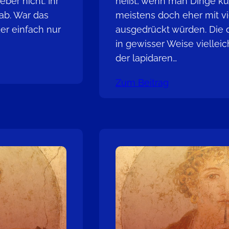
ber nicht. Ihr
heißt, wenn man Dinge ku
 ab. War das
meistens doch eher mit v
er einfach nur
ausgedrückt würden. Die 
in gewisser Weise vielleic
der lapidaren…
Zum Beitrag