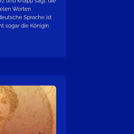
rz und knapp sagt, die
ielen Worten
deutsche Sprache ist
ht sogar die Königin