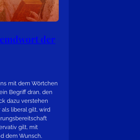
remdwort der
uns mit dem Wörtchen
 ein Begriff dran, den
tück dazu verstehen
ls liberal gilt, wird
rungsbereitschaft
vativ gilt, mit
 und dem Wunsch,