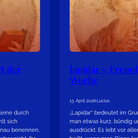
t der
lapidar – Fremd
Woche
13. April 2026
·
Lucius
lleine durch
„Lapidar“ bedeutet im G
lt sich
man etwas kurz, bündig u
genau benennen,
ausdrückt. Es lebt vor all