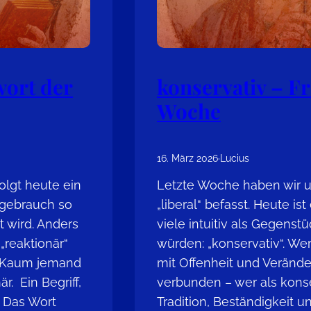
wort der
konservativ – F
Woche
16. März 2026
·
Lucius
folgt heute ein
Letzte Woche haben wir 
chgebrauch so
„liberal“ befasst. Heute ist
t wird. Anders
viele intuitiv als Gegens
 „reaktionär“
würden: „konservativ“. Wer a
. Kaum jemand
mit Offenheit und Verände
r. Ein Begriff,
verbunden – wer als konser
t Das Wort
Tradition, Beständigkeit