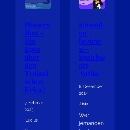
Homers
jemand
Ilias –
en
Ein
bezirze
Epos
n –
über
Sprichw
den
ort
Trojani
Antike
schen
8. Dezember
Krieg?
2024
7. Februar
·
Livia
2025
Wer
·
Lucius
jemanden