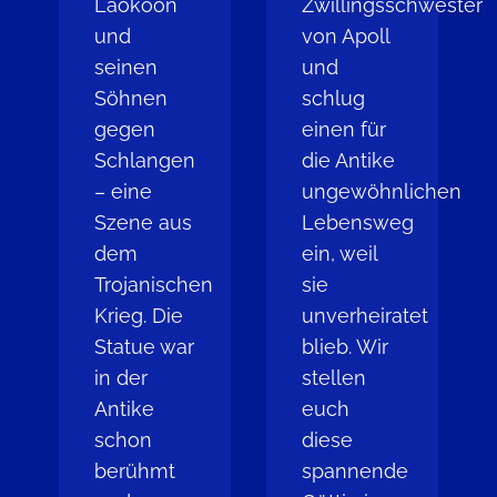
Laokoon
Zwillingsschwester
und
von Apoll
seinen
und
Söhnen
schlug
gegen
einen für
Schlangen
die Antike
– eine
ungewöhnlichen
Szene aus
Lebensweg
dem
ein, weil
Trojanischen
sie
Krieg. Die
unverheiratet
Statue war
blieb. Wir
in der
stellen
Antike
euch
schon
diese
berühmt
spannende