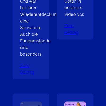
und war
Göttin in
bei ihrer
unserem
Wiederentdeckung
Video vor.
eine
Zum
Sensation.
Beitrag
Auch die
Fundumstände
sind
besonders.
Zum
Beitrag