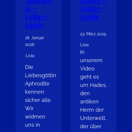
te –
Götter-
Götter-
Guide
Guide
23. März 2025
·
18. Januar
2026
Livia
In
·
Livia
unserem
Die
Video
Liebesgöttin
geht es
Aphrodite
um Hades,
kennen
den
sicher alle.
antiken
Wir
Herrn der
widmen
Unterwelt,
uns in
der über