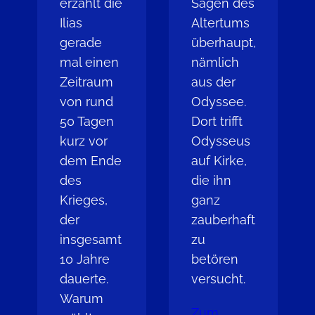
erzählt die
Sagen des
Ilias
Altertums
gerade
überhaupt,
mal einen
nämlich
Zeitraum
aus der
von rund
Odyssee.
50 Tagen
Dort trifft
kurz vor
Odysseus
dem Ende
auf Kirke,
des
die ihn
Krieges,
ganz
der
zauberhaft
insgesamt
zu
10 Jahre
betören
dauerte.
versucht.
Warum
Zum