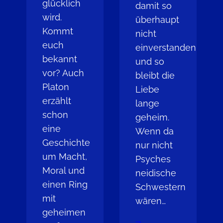
glücklich
damit so
wird.
überhaupt
Kommt
nicht
euch
einverstanden
bekannt
und so
vor? Auch
bleibt die
Platon
Liebe
erzählt
lange
schon
geheim.
eine
Wenn da
Geschichte
nur nicht
um Macht,
Psyches
Moral und
neidische
einen Ring
Schwestern
mit
wären…
geheimen