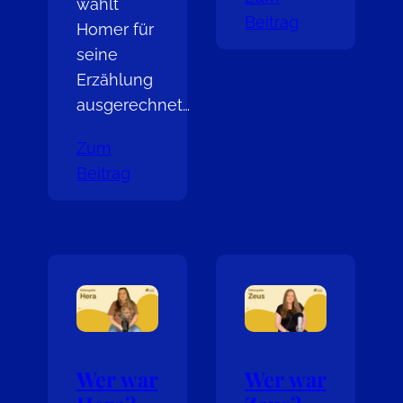
wählt
Beitrag
Homer für
seine
Erzählung
ausgerechnet…
Zum
Beitrag
Wer war
Wer war