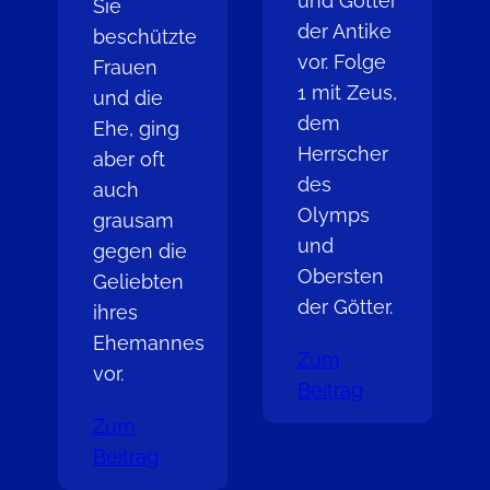
und Götter
Sie
der Antike
beschützte
vor. Folge
Frauen
1 mit Zeus,
und die
dem
Ehe, ging
Herrscher
aber oft
des
auch
Olymps
grausam
und
gegen die
Obersten
Geliebten
der Götter.
ihres
Ehemannes
Zum
vor.
Beitrag
Zum
Beitrag