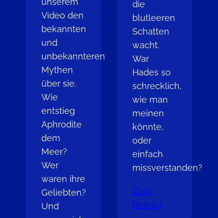
unserem
die
Video den
blutleeren
bekannten
Schatten
und
wacht.
unbekannteren
War
Mythen
Hades so
über sie.
schrecklich,
Wie
wie man
entstieg
meinen
Aphrodite
könnte,
dem
oder
Meer?
einfach
Wer
missverstanden?
waren ihre
Zum
Geliebten?
Beitrag
Und