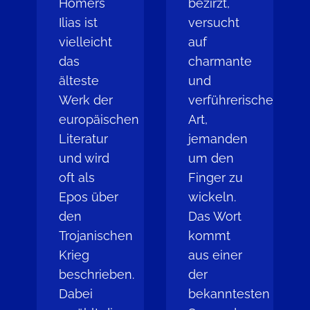
Homers
bezirzt,
Ilias ist
versucht
vielleicht
auf
das
charmante
älteste
und
Werk der
verführerische
europäischen
Art,
Literatur
jemanden
und wird
um den
oft als
Finger zu
Epos über
wickeln.
den
Das Wort
Trojanischen
kommt
Krieg
aus einer
beschrieben.
der
Dabei
bekanntesten