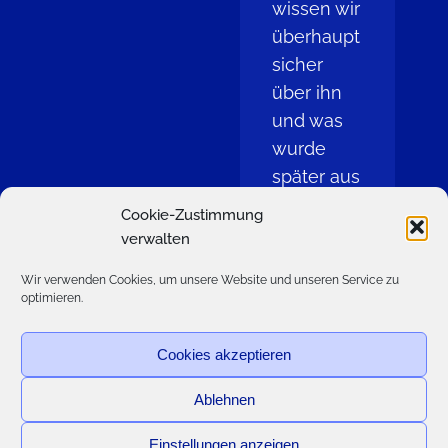
wissen wir
überhaupt
sicher
über ihn
und was
wurde
später aus
ihm
Cookie-Zustimmung
gemacht.
verwalten
Zum
Wir verwenden Cookies, um unsere Website und unseren Service zu
optimieren.
Beitrag
Cookies akzeptieren
Ablehnen
Cookie-Richtlinie (EU)
Datenschutzerklärung
Einstellungen anzeigen