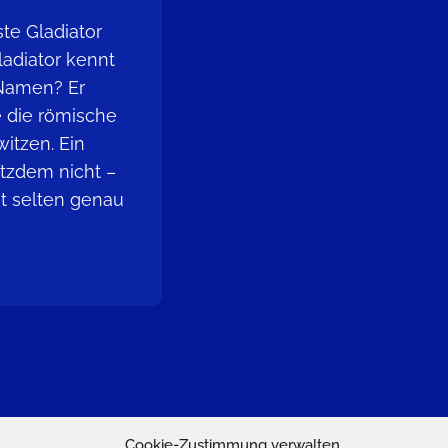
te Gladiator
ladiator kennt
Namen? Er
 die römische
itzen. Ein
otzdem nicht –
ht selten genau
Cookie-Zustimmung verwalten