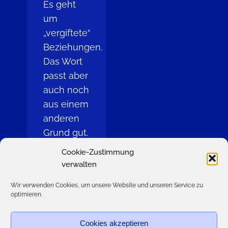
Es geht
um
„vergiftete“
Beziehungen.
Das Wort
passt aber
auch noch
aus einem
anderen
Grund gut.
Dass
Cookie-Zustimmung
man…
verwalten
Zum
Wir verwenden Cookies, um unsere Website und unseren Service zu
optimieren.
Beitrag
Cookies akzeptieren