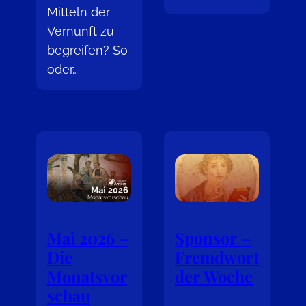
Mitteln der
Vernunft zu
begreifen? So
oder…
Mai 2026 –
Sponsor –
Die
Fremdwort
Monatsvor
der Woche
schau