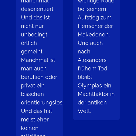
manchmal
wichtige Rolle
desorientiert.
bei seinem
Und das ist
Aufstieg zum
nicht nur
Herrscher der
unbedingt
Makedonen.
örtlich
Und auch
gemeint.
nach
Manchmal ist
Alexanders
man auch
frühem Tod
beruflich oder
bleibt
privat ein
Olympias ein
bisschen
Machtfaktor in
orientierungslos.
der antiken
Und das hat
Welt.
meist eher
keinen