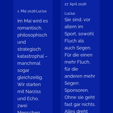
27. April 2026
·
1. Mai 2026
·
Lucius
Lucius
Sie sind, vor
Im Mai wird es
allem im
romantisch,
Sport, sowohl
philosophisch
Fluch als
und
auch Segen.
strategisch
Für die einen
katastrophal –
mehr Fluch,
manchmal
für die
sogar
anderen mehr
gleichzeitig.
Segen:
Wir starten
Sponsoren.
mit Narziss
Ohne sie geht
und Echo,
fast gar nichts.
zwei
Alles dreht
Menschen,