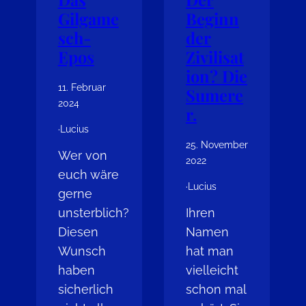
Gilgame
Beginn
sch-
der
Epos
Zivilisat
ion? Die
11. Februar
Sumere
2024
r.
·
Lucius
25. November
Wer von
2022
euch wäre
·
Lucius
gerne
unsterblich?
Ihren
Diesen
Namen
Wunsch
hat man
haben
vielleicht
sicherlich
schon mal