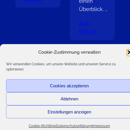
einen
Überblick. …
Zum
Beitrag
Cookie-Zustimmung verwalten
Wir verwenden Cookies, um unsere Website und unseren Service zu
Cookie-Richtlinie (EU)
Datenschutzerklärung
optimieren.
Impressum
Cookies akzeptieren
Ablehnen
Einstellungen anzeigen
Cookie-Richtlinie
Datenschutzerklärung
Impressum