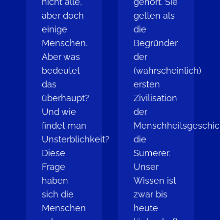
nicht alle,
gehört. Sie
aber doch
gelten als
einige
die
Menschen.
Begründer
Aber was
der
bedeutet
(wahrscheinlich)
das
ersten
überhaupt?
Zivilisation
Und wie
der
findet man
Menschheitsgeschic
Unsterblichkeit?
die
Diese
Sumerer.
Frage
Unser
haben
Wissen ist
sich die
zwar bis
Menschen
heute