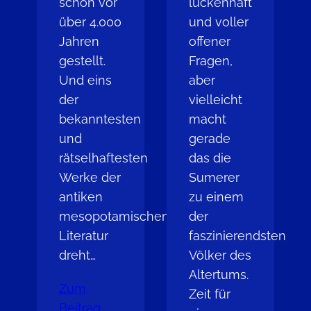
schon vor
lückenhaft
über 4.000
und voller
Jahren
offener
gestellt.
Fragen,
Und eins
aber
der
vielleicht
bekanntesten
macht
und
gerade
rätselhaftesten
das die
Werke der
Sumerer
antiken
zu einem
mesopotamischen
der
Literatur
faszinierendsten
dreht…
Völker des
Altertums.
Zum
Zeit für
Beitrag