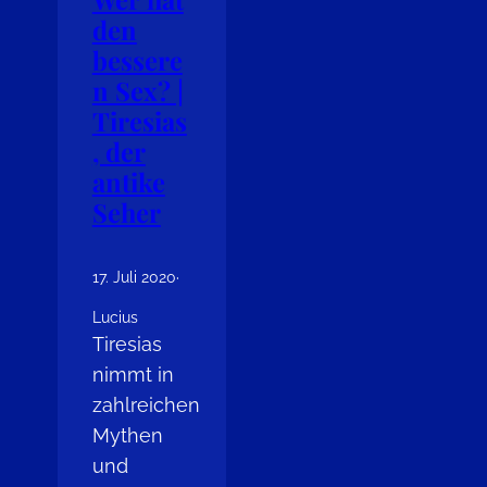
den
bessere
n Sex? |
Tiresias
, der
antike
Seher
17. Juli 2020
·
Lucius
Tiresias
nimmt in
zahlreichen
Mythen
und