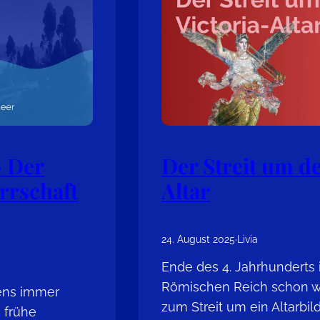
 Der
Der Streit um de
rrschaft
Altar
24. August 2025
·
Livia
Ende des 4. Jahrhunderts 
Römischen Reich schon wei
tens immer
zum Streit um ein Altarbi
 frühe