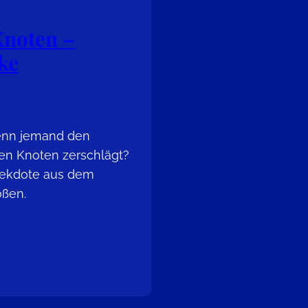
Knoten –
ke
wenn jemand den
hen Knoten zerschlägt?
nekdote aus dem
oßen.