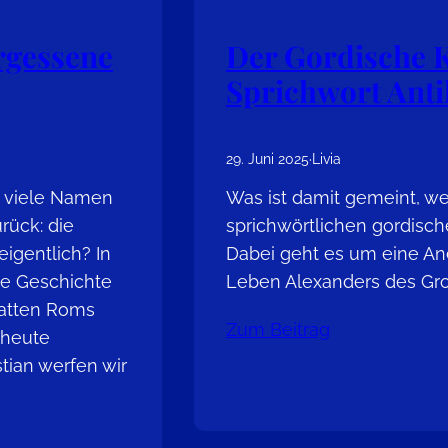
rgessene
Der Gordische 
Sprichwort Anti
29. Juni 2025
·
Livia
– viele Namen
Was ist damit gemeint, 
rück: die
sprichwörtlichen gordisc
igentlich? In
Dabei geht es um eine A
die Geschichte
Leben Alexanders des Gr
hatten Roms
Zum Beitrag
 heute
tian werfen wir