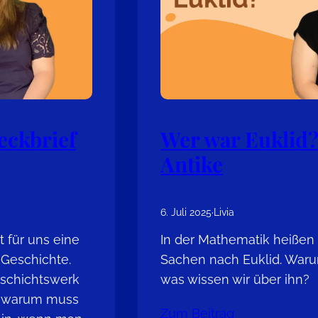
eckbrief
Wer war Euklid?
Antike
6. Juli 2025
·
Livia
t für uns eine
In der Mathematik heißen
 Geschichte.
Sachen nach Euklid. Waru
schichtswerk
was wissen wir über ihn?
d warum muss
Zum Beitrag