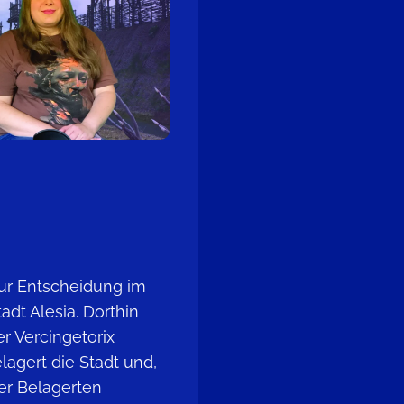
zur Entscheidung im
adt Alesia. Dorthin
er Vercingetorix
agert die Stadt und,
er Belagerten