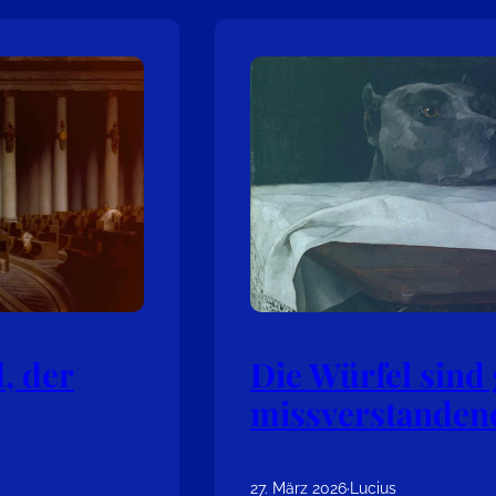
, der
Die Würfel sind 
missverstanden
27. März 2026
·
Lucius