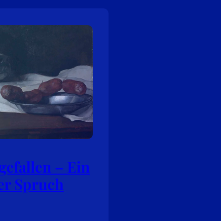
gefallen – Ein
er Spruch