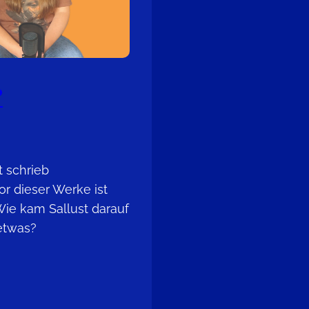
?
t schrieb
r dieser Werke ist
 Wie kam Sallust darauf
etwas?