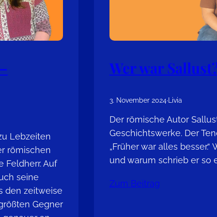
 –
Wer war Sallust
3. November 2024
·
Livia
Der römische Autor Sallus
Geschichtswerke. Der Teno
u Lebzeiten
„Früher war alles besser.“
er römischen
und warum schrieb er so 
e Feldherr. Auf
auch seine
Zum Beitrag
s den zeitweise
 größten Gegner