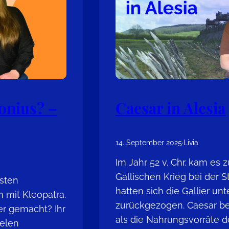
onius? –
Caesar in Alesia
14. September 2025
·
Livia
Im Jahr 52 v. Chr. kam es 
Gallischen Krieg bei der St
sten
hatten sich die Gallier unt
n mit Kleopatra.
zurückgezogen. Caesar bel
er gemacht? Ihr
als die Nahrungsvorräte d
ielen