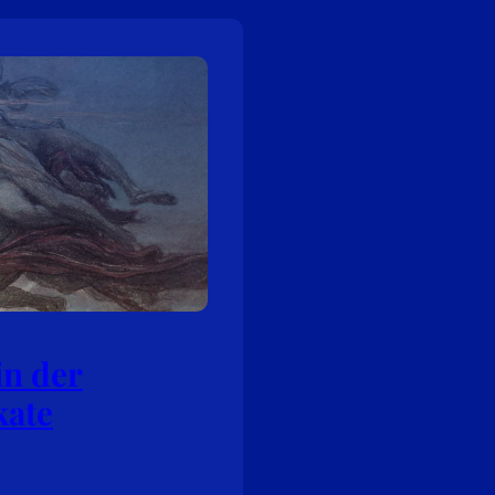
in der
kate