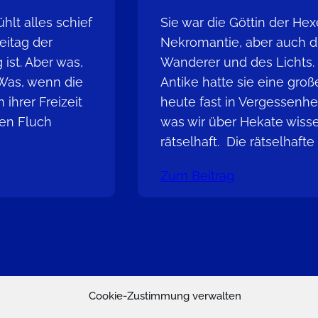
hlt alles schief
Sie war die Göttin der Hex
eitag der
Nekromantie, aber auch di
ist. Aber was,
Wanderer und des Lichts.
 Was, wenn die
Antike hatte sie eine groß
ihrer Freizeit
heute fast in Vergessenhei
nen Fluch
was wir über Hekate wisse
rätselhaft. Die rätselhafte
Zum Beitrag
Cookie-Zustimmung verwalten
ookie-Richtlinie (EU)
Datenschutzerklärung
Impressu