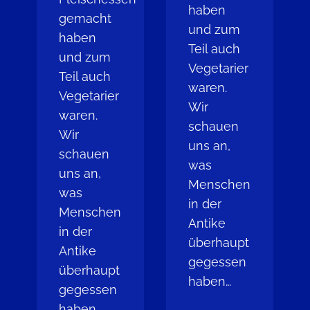
haben
gemacht
und zum
haben
Teil auch
und zum
Vegetarier
Teil auch
waren.
Vegetarier
Wir
waren.
schauen
Wir
uns an,
schauen
was
uns an,
Menschen
was
in der
Menschen
Antike
in der
überhaupt
Antike
gegessen
überhaupt
haben…
gegessen
haben…