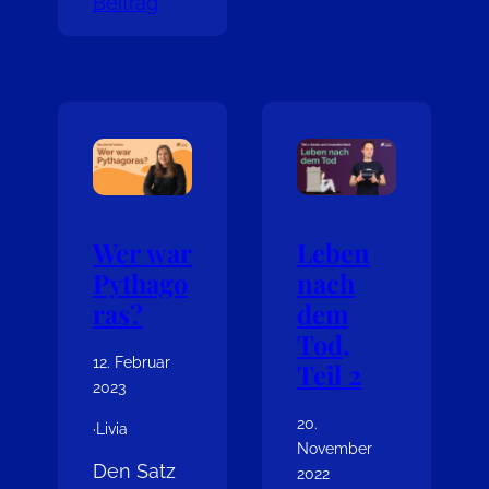
Beitrag
Wer war
Leben
Pythago
nach
ras?
dem
Tod,
12. Februar
Teil 2
2023
20.
·
Livia
November
Den Satz
2022