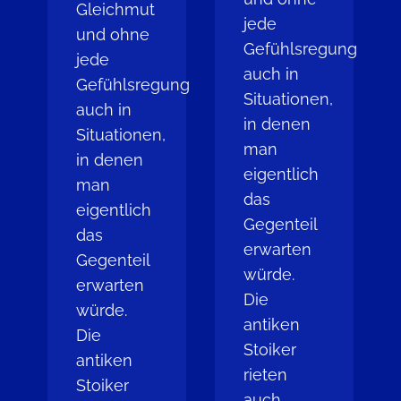
Gleichmut
jede
und ohne
Gefühlsregung
jede
auch in
Gefühlsregung
Situationen,
auch in
in denen
Situationen,
man
in denen
eigentlich
man
das
eigentlich
Gegenteil
das
erwarten
Gegenteil
würde.
erwarten
Die
würde.
antiken
Die
Stoiker
antiken
rieten
Stoiker
auch