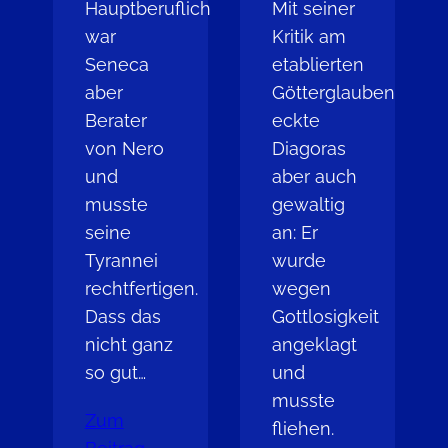
Hauptberuflich
Mit seiner
war
Kritik am
Seneca
etablierten
aber
Götterglauben
Berater
eckte
von Nero
Diagoras
und
aber auch
musste
gewaltig
seine
an: Er
Tyrannei
wurde
rechtfertigen.
wegen
Dass das
Gottlosigkeit
nicht ganz
angeklagt
so gut…
und
musste
Zum
fliehen.