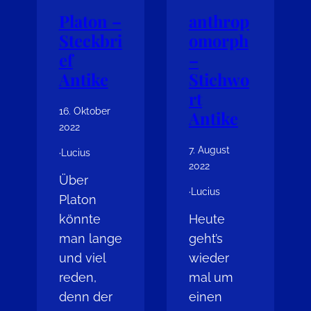
Platon –
anthrop
Steckbri
omorph
ef
–
Antike
Stichwo
rt
16. Oktober
Antike
2022
7. August
·
Lucius
2022
Über
·
Lucius
Platon
könnte
Heute
man lange
geht’s
und viel
wieder
reden,
mal um
denn der
einen