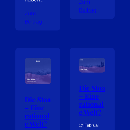
Zum
Beitrag
Zum
Beitrag
Die Stoa
– Eine
Die Stoa
rational
– Eine
e Welt?
rational
e Welt?
17. Februar