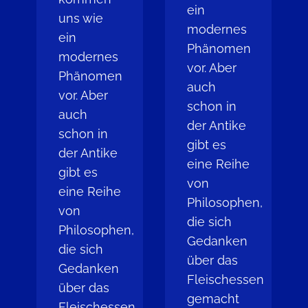
ein
uns wie
modernes
ein
Phänomen
modernes
vor. Aber
Phänomen
auch
vor. Aber
schon in
auch
der Antike
schon in
gibt es
der Antike
eine Reihe
gibt es
von
eine Reihe
Philosophen,
von
die sich
Philosophen,
Gedanken
die sich
über das
Gedanken
Fleischessen
über das
gemacht
Fleischessen