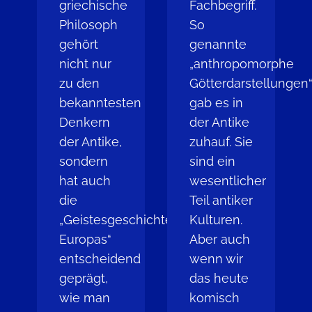
griechische
Fachbegriff.
Philosoph
So
gehört
genannte
nicht nur
„anthropomorphe
zu den
Götterdarstellungen
bekanntesten
gab es in
Denkern
der Antike
der Antike,
zuhauf. Sie
sondern
sind ein
hat auch
wesentlicher
die
Teil antiker
„Geistesgeschichte
Kulturen.
Europas“
Aber auch
entscheidend
wenn wir
geprägt,
das heute
wie man
komisch