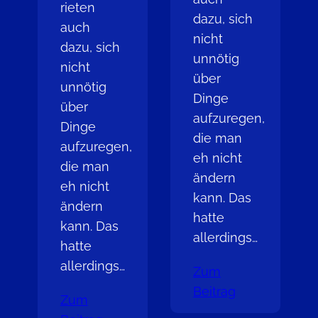
rieten
dazu, sich
auch
nicht
dazu, sich
unnötig
nicht
über
unnötig
Dinge
über
aufzuregen,
Dinge
die man
aufzuregen,
eh nicht
die man
ändern
eh nicht
kann. Das
ändern
hatte
kann. Das
allerdings…
hatte
allerdings…
Zum
Beitrag
Zum