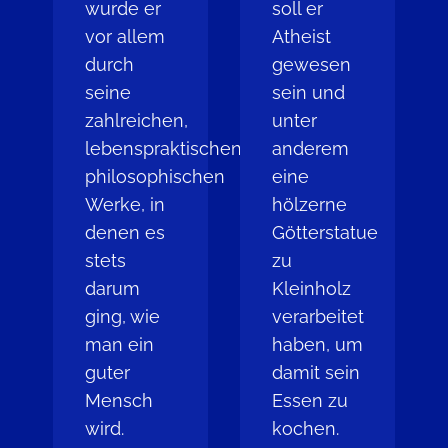
wurde er
soll er
vor allem
Atheist
durch
gewesen
seine
sein und
zahlreichen,
unter
lebenspraktischen
anderem
philosophischen
eine
Werke, in
hölzerne
denen es
Götterstatue
stets
zu
darum
Kleinholz
ging, wie
verarbeitet
man ein
haben, um
guter
damit sein
Mensch
Essen zu
wird.
kochen.