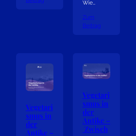
Beitrag
Wie…
Zum
Beitrag
Vegetari
smus in
Vegetari
der
smus in
Antike –
der
Zwisch
Antike –