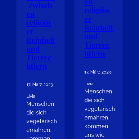
en
Zwisch
religiös
en
er
religiös
Reinheit
er
und
Reinheit
Tierrec
und
htlern
Tierrec
htlern
17. März 2023
·
Livia
17. März 2023
·
Menschen,
Livia
die sich
Menschen,
vegetarisch
die sich
ernähren,
vegetarisch
kommen
ernähren,
uns wie
kommen