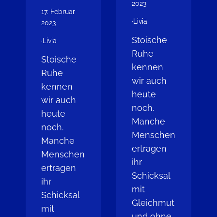
2023
17. Februar
·
Livia
2023
Stoische
·
Livia
Ruhe
Stoische
kennen
Ruhe
wir auch
kennen
heute
wir auch
noch.
heute
Manche
noch.
Menschen
Manche
ertragen
Menschen
ihr
ertragen
Schicksal
ihr
mit
Schicksal
Gleichmut
mit
und ohne