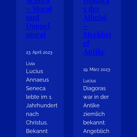
– Moral
s der
und
Atheist
Doppel
–
moral
Steckbri
ef
Antike
23. April 2023
·
Livia
19. März 2023
·
Lucius
Annaeus
Lucius
Seneca
Diagoras
lebte im 1.
war in der
Jahrhundert
Antike
nach
ziemlich
Christus.
bekannt:
Bekannt
Angeblich