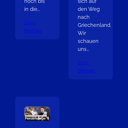
noch bis
sich auf
in die…
den Weg
nach
Zum
Griechenland.
Beitrag
Wir
schauen
uns…
Zum
Beitrag