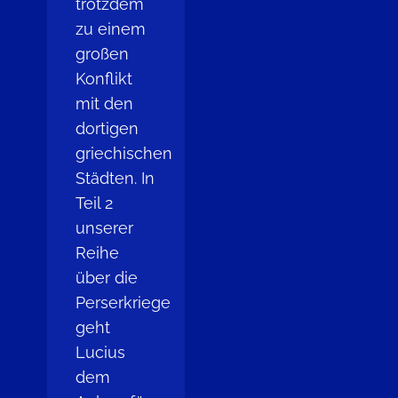
trotzdem
zu einem
großen
Konflikt
mit den
dortigen
griechischen
Städten. In
Teil 2
unserer
Reihe
über die
Perserkriege
geht
Lucius
dem