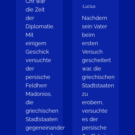
Chr. war
·
Lucius
die Zeit
der
Nachdem
Diplomatie.
sein Vater
Mit
beim
einigem
ersten
Geschick
Versuch
versuchte
gescheitert
der
war, die
persische
griechischen
Feldherr
Stadtstaaten
Madonios,
zu
die
erobern,
griechischen
versuchte
Stadtstaaten
es der
gegeneinander
persische