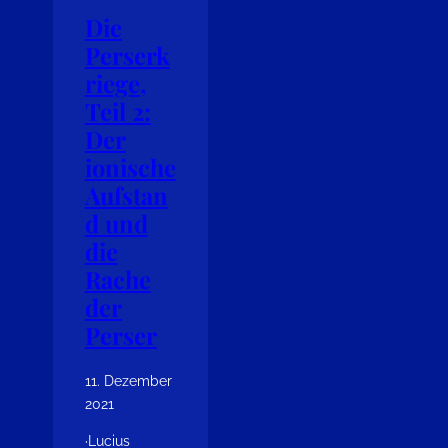
Die
Perserk
riege,
Teil 2:
Der
ionische
Aufstan
d und
die
Rache
der
Perser
11. Dezember
2021
·
Lucius