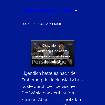
11. Dezember 2021
—
Lucius
—
Lesedauer ca.
1–2 Minuten
Klicke hier, um
Marketing-Cookies zu
akzeptieren und diesen
Inhalt zu aktivieren
Eigentlich hätte es nach der
Eroberung der kleinasiatischen
Küste durch den persischen
Großkönig ganz gut laufen
können. Aber es kam trotzdem