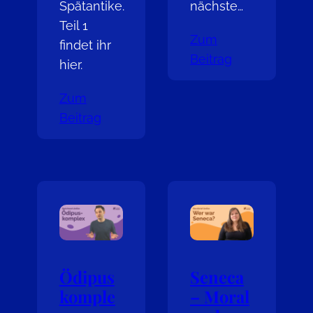
Spätantike.
nächste…
Teil 1
Zum
findet ihr
Beitrag
hier.
Zum
Beitrag
Ödipus
Seneca
komple
– Moral