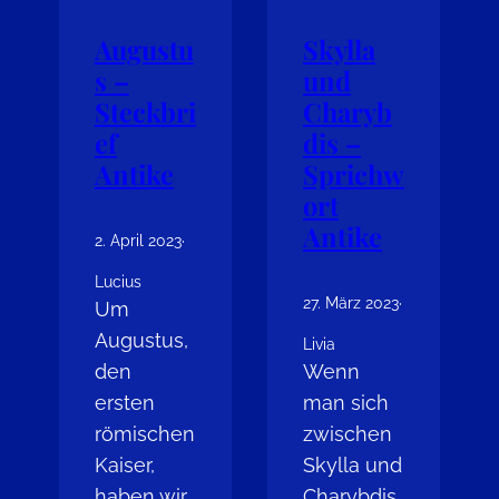
Augustu
Skylla
s –
und
Steckbri
Charyb
ef
dis –
Antike
Sprichw
ort
Antike
2. April 2023
·
Lucius
27. März 2023
·
Um
Augustus,
Livia
den
Wenn
ersten
man sich
römischen
zwischen
Kaiser,
Skylla und
haben wir
Charybdis