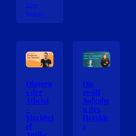
Zum
Beitrag
Diagora
Die
s der
zwölf
Atheist
Aufgabe
–
n des
Steckbri
Herakle
ef
s
Antike