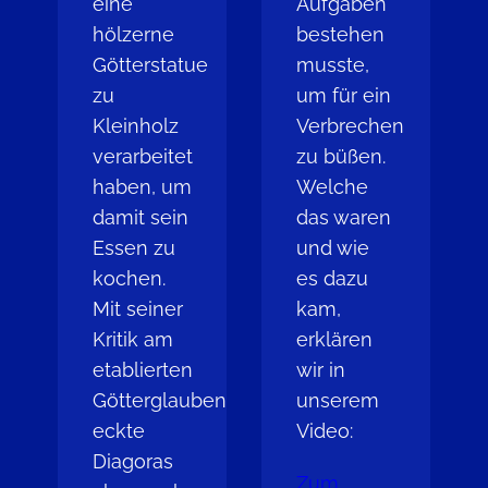
eine
Aufgaben
hölzerne
bestehen
Götterstatue
musste,
zu
um für ein
Kleinholz
Verbrechen
verarbeitet
zu büßen.
haben, um
Welche
damit sein
das waren
Essen zu
und wie
kochen.
es dazu
Mit seiner
kam,
Kritik am
erklären
etablierten
wir in
Götterglauben
unserem
eckte
Video:
Diagoras
Zum