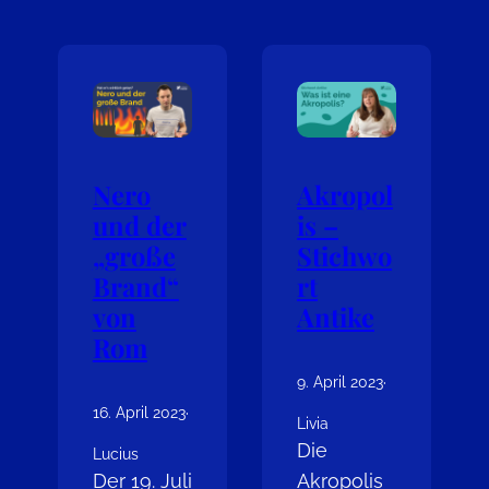
Nero
Akropol
und der
is –
„große
Stichwo
Brand“
rt
von
Antike
Rom
9. April 2023
·
16. April 2023
·
Livia
Die
Lucius
Der 19. Juli
Akropolis