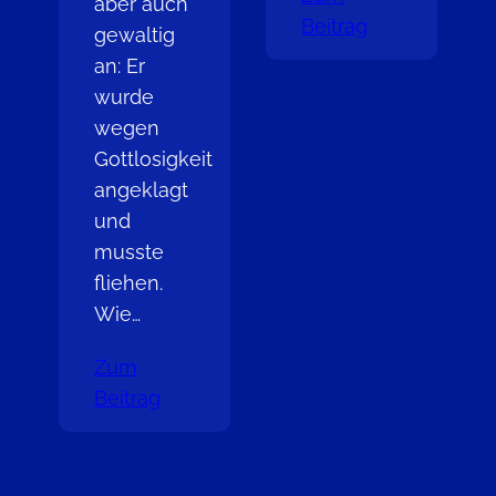
aber auch
Beitrag
gewaltig
an: Er
wurde
wegen
Gottlosigkeit
angeklagt
und
musste
fliehen.
Wie…
Zum
Beitrag