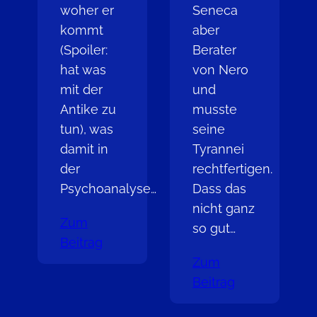
woher er
Seneca
kommt
aber
(Spoiler:
Berater
hat was
von Nero
mit der
und
Antike zu
musste
tun), was
seine
damit in
Tyrannei
der
rechtfertigen.
Psychoanalyse…
Dass das
nicht ganz
Zum
so gut…
Beitrag
Zum
Beitrag