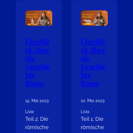
Überbli
Überbli
ck über
ck über
die
die
Geschic
Geschic
hte
hte
Roms
Roms
15. Mai 2023
·
10. Mai 2023
·
Livia
Livia
Teil 2: Die
Teil 1: Die
römische
römische