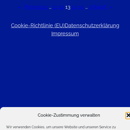
«
Previous
1
…
11
12
13
14
15
…
23
Next
»
Cookie-Richtlinie (EU)
Datenschutzerklärung
Impressum
Cookie-Zustimmung verwalten
Wir verwenden Cookies, um unsere Website und unseren Service zu