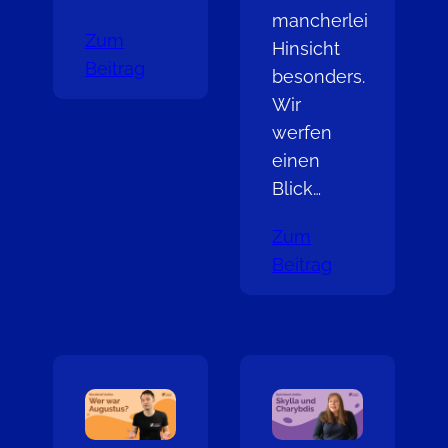
mancherlei
Zum
Hinsicht
Beitrag
besonders.
Wir
werfen
einen
Blick…
Zum
Beitrag