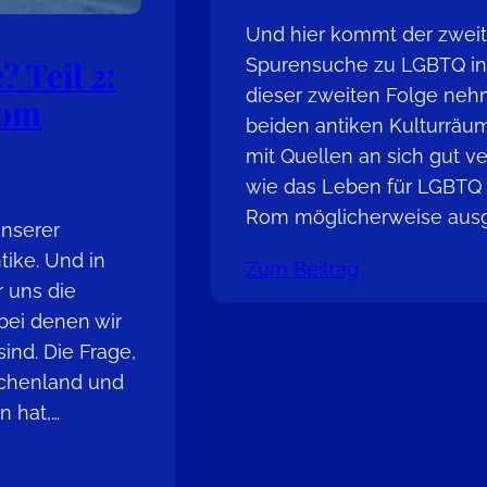
Und hier kommt der zweite
Spurensuche zu LGBTQ in 
 Teil 2:
dieser zweiten Folge neh
Rom
beiden antiken Kulturräum
mit Quellen an sich gut ve
wie das Leben für LGBTQ 
Rom möglicherweise ausg
unserer
ike. Und in
Zum Beitrag
 uns die
bei denen wir
sind. Die Frage,
echenland und
 hat,…