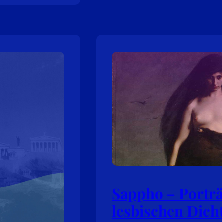
Sappho – Porträ
lesbischen Dich