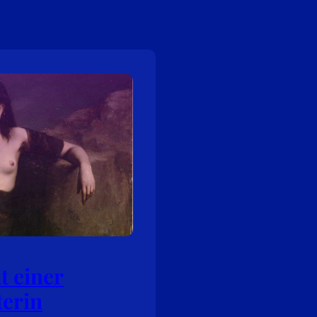
t einer
terin