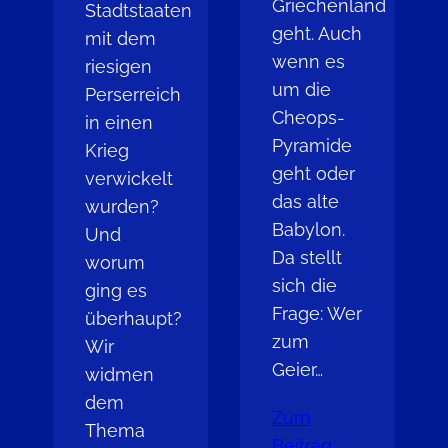
Griechenland
Stadtstaaten
geht. Auch
mit dem
wenn es
riesigen
um die
Perserreich
Cheops-
in einen
Pyramide
Krieg
geht oder
verwickelt
das alte
wurden?
Babylon.
Und
Da stellt
worum
sich die
ging es
Frage: Wer
überhaupt?
zum
Wir
Geier…
widmen
dem
Zum
Thema
Beitrag