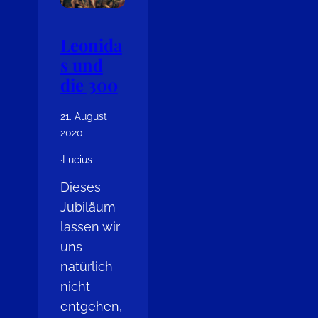
Leonida
s und
die 300
21. August
2020
·
Lucius
Dieses
Jubiläum
lassen wir
uns
natürlich
nicht
entgehen,