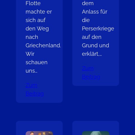
Flotte
dem
machte er
Anlass für
sich auf
die
den Weg
Perserkriege
nach
auf den
Griechenland.
Grund und
Wir
erklärt,…
schauen
Zum
uns…
Beitrag
Zum
Beitrag