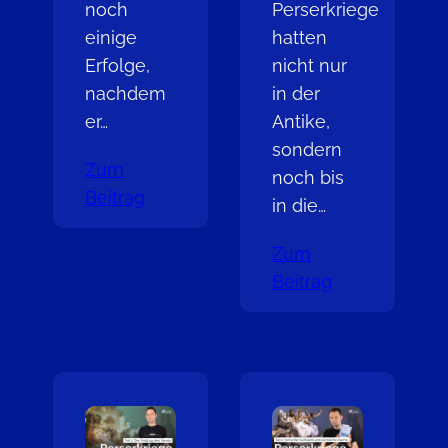
noch
Perserkriege
einige
hatten
Erfolge,
nicht nur
nachdem
in der
er…
Antike,
sondern
Zum
noch bis
Beitrag
in die…
Zum
Beitrag