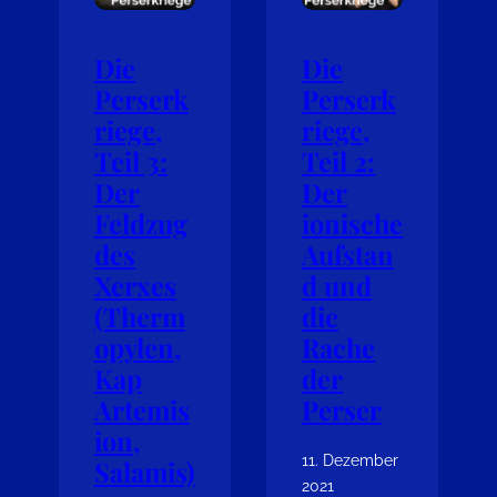
Die
Die
Perserk
Perserk
riege,
riege,
Teil 3:
Teil 2:
Der
Der
Feldzug
ionische
des
Aufstan
Xerxes
d und
(Therm
die
opylen,
Rache
Kap
der
Artemis
Perser
ion,
11. Dezember
Salamis)
2021