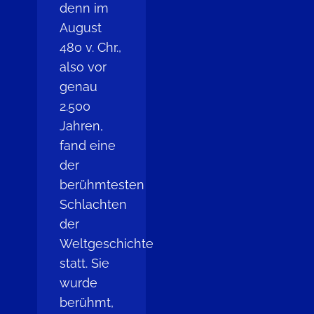
denn im
August
480 v. Chr.,
also vor
genau
2.500
Jahren,
fand eine
der
berühmtesten
Schlachten
der
Weltgeschichte
statt. Sie
wurde
berühmt,