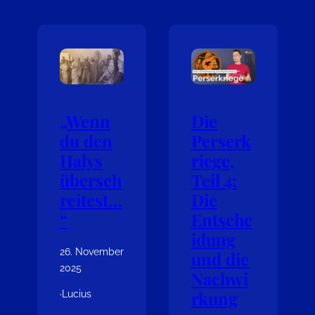
„Wenn
Die
du den
Perserk
Halys
riege,
übersch
Teil 4:
reitest…
Die
“
Entsche
idung
26. November
und die
2025
Nachwi
rkung
·
Lucius