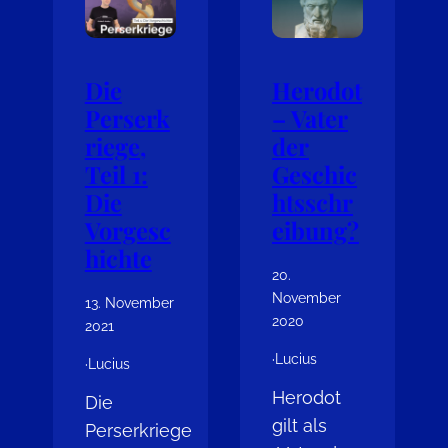
Die
Herodot
Perserk
– Vater
riege,
der
Teil 1:
Geschic
Die
htsschr
Vorgesc
eibung?
hichte
20.
November
13. November
2020
2021
·
Lucius
·
Lucius
Herodot
Die
gilt als
Perserkriege