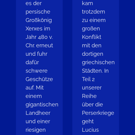
es der
kam
persische
trotzdem
Großkönig
zu einem
Xerxes im
großen
Jahr 480 v.
Konflikt
Chr. erneut
mit den
und fuhr
dortigen
dafür
griechischen
schwere
Städten. In
Geschütze
Teil 2
auf. Mit
unserer
einem
Reihe
gigantischen
über die
Landheer
Perserkriege
und einer
geht
riesigen
Lucius