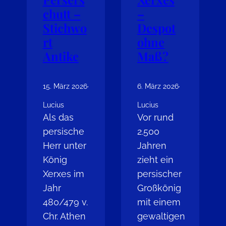
chutt –
–
Stichwo
Despot
rt
ohne
Antike
Maß?
15. März 2026
·
6. März 2026
·
Lucius
Lucius
Als das
Vor rund
persische
2.500
Herr unter
Jahren
König
zieht ein
Xerxes im
persischer
Jahr
Großkönig
480/479 v.
mit einem
Chr. Athen
gewaltigen