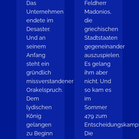
Das
Feldherr
Unternehmen
Madonios,
endete im
die
Desaster.
griechischen
Und an
Stadtstaaten
seinem
gegeneinander
Anfang
auszuspielen.
steht ein
Es gelang
gründlich
ihm aber
missverstandener
nicht. Und
Orakelspruch.
so kam es
Dem
im
lydischen
Sommer
König
479 zum
gelangen
Entscheidungskampf
zu Beginn
Die