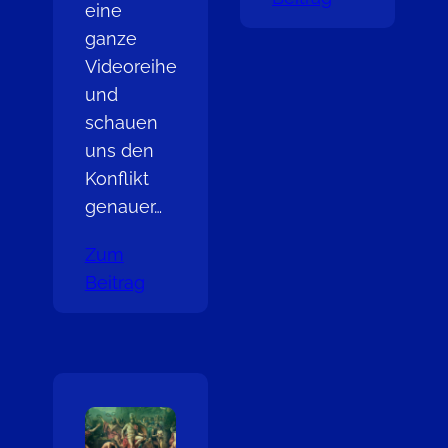
eine
ganze
Videoreihe
und
schauen
uns den
Konflikt
genauer…
Zum
Beitrag