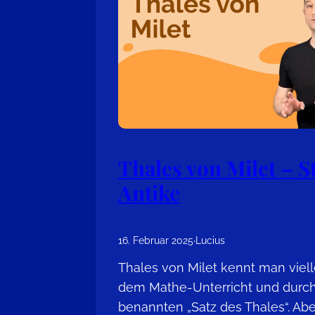
Thales von Milet – S
Antike
16. Februar 2025
·
Lucius
Thales von Milet kennt man viel
dem Mathe-Unterricht und durc
benannten „Satz des Thales“. Abe