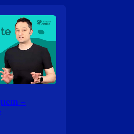
quem –
e