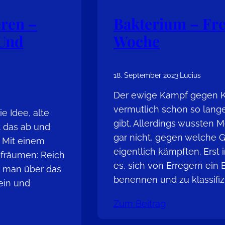
Bakterium – Fr
eren –
Woche
 Und
18. September 2023
·
Lucius
Der ewige Kampf gegen Kr
vermutlich schon so lang
e Idee, alte
gibt. Allerdings wussten 
t das ab und
gar nicht, gegen welche G
 Mit einem
eigentlich kämpften. Erst 
fräumen: Reich
es, sich von Erregern ein 
s man über das
benennen und zu klassifizi
ein und
Zum Beitrag