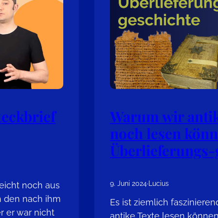
teckbrief
Warum wir antik
noch lesen könn
Überlieferungs-
9. Juni 2024
·
Lucius
leicht noch aus
h den nach ihm
Es ist ziemlich fasziniere
r er war nicht
antike Texte lesen könne