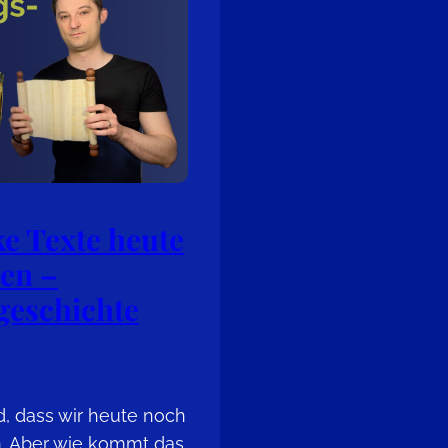
e Texte heute
en –
geschichte
nd, dass wir heute noch
n. Aber wie kommt das