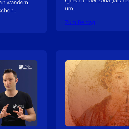
(griech.) oder zona (lat.) 
ben wandern.
um…
schen…
Zum Beitrag