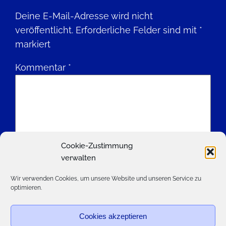
Deine E-Mail-Adresse wird nicht
veröffentlicht.
Erforderliche Felder sind mit
*
markiert
Kommentar
*
Cookie-Zustimmung
Name
*
verwalten
Wir verwenden Cookies, um unsere Website und unseren Service zu
optimieren.
E-Mail-Adresse
*
Cookies akzeptieren