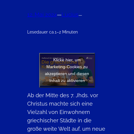
12. Mai 2024
—
Lucius
—
Lesedauer ca.
1–2 Minuten
Klicke hier, um
Marketing-Cookies zu
akzeptieren und diesen
Inhalt zu aktivieren
Ab der Mitte des 7. Jhds. vor
Christus machte sich eine
Vielzahl von Einwohnern
griechischer Städte in die
große weite Welt auf, um neue