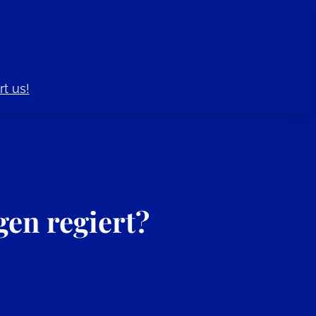
t us!
en regiert?