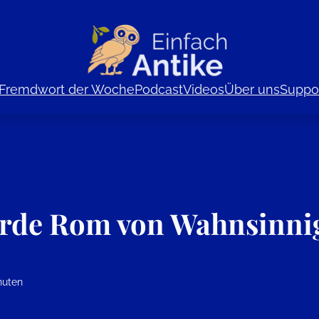
Fremdwort der Woche
Podcast
Videos
Über uns
Suppor
de Rom von Wahnsinnig
nuten