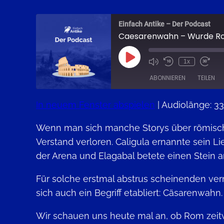
Einfach Antike – Der Podcast
Caesarenwahn – Wurde Ro
Play
1x
Episode
ABONNIEREN
TEILEN
In neuem Fenster abspielen
|
Audiolänge: 33
TEILEN
Apple Podcasts
Wenn man sich manche Storys über römische
RSS FEED
LINK
Verstand verloren. Caligula ernannte sein
EMBED
der Arena und Elagabal betete einen Stein a
Für solche erstmal abstrus scheinenden verm
sich auch ein Begriff etabliert: Cäsarenwahn.
Wir schauen uns heute mal an, ob Rom zeitw