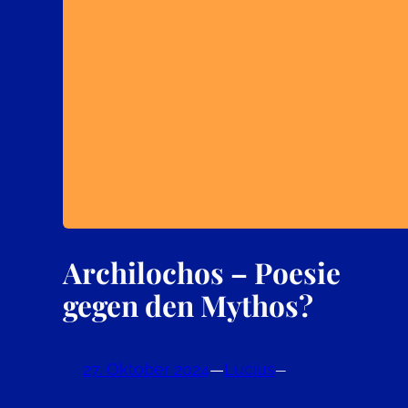
Archilochos – Poesie
gegen den Mythos?
27. Oktober 2024
—
Lucius
—