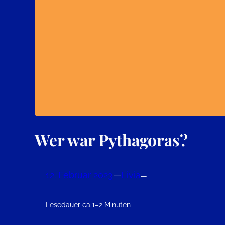
Wer war Pythagoras?
12. Februar 2023
—
Livia
—
Lesedauer ca.
1–2 Minuten