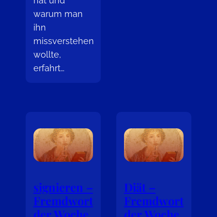
hat und
warum man
ihn
missverstehen
wollte,
erfahrt…
signieren –
Diät –
Fremdwort
Fremdwort
der Woche
der Woche