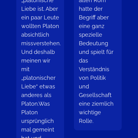
„platonische“
alten Rom
Liebe ist. Aber
hatte der
ein paar Leute
Begriff aber
wollten Platon
eine ganz
absichtlich
spezielle
missverstehen.
Bedeutung
Und deshalb
und spielt für
meinen wir
das
mit
Verständnis
„platonischer
von Politik
Liebe“ etwas
und
anderes als
Gesellschaft
Platon.Was
eine ziemlich
Platon
wichtige
ursprünglich
Rolle.
mal gemeint