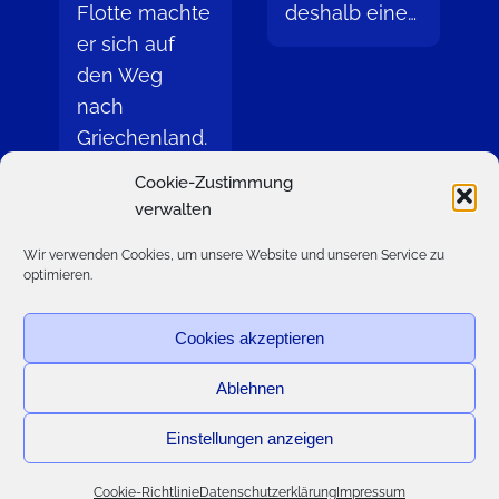
Flotte machte
deshalb eine…
er sich auf
den Weg
nach
Griechenland.
Wir schauen
Cookie-Zustimmung
uns…
verwalten
Wir verwenden Cookies, um unsere Website und unseren Service zu
optimieren.
«
Vorige Seite
1
…
39
40
41
42
43
…
55
Cookies akzeptieren
Nächste Seite
»
Ablehnen
Cookie-Richtlinie (EU)
Datenschutzerklärung
Einstellungen anzeigen
Impressum
Cookie-Richtlinie
Datenschutzerklärung
Impressum