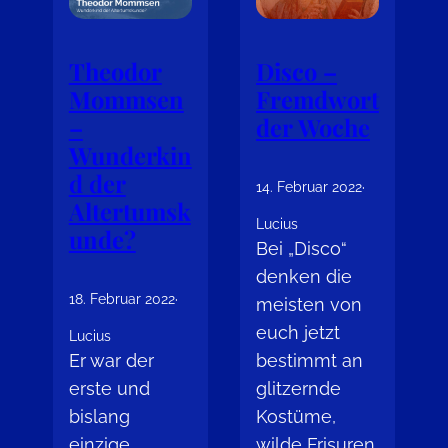
Theodor
Disco –
Mommsen
Fremdwort
–
der Woche
Wunderkin
d der
14. Februar 2022
·
Altertumsk
Lucius
unde?
Bei „Disco“
denken die
18. Februar 2022
·
meisten von
euch jetzt
Lucius
Er war der
bestimmt an
erste und
glitzernde
bislang
Kostüme,
einzige
wilde Frisuren