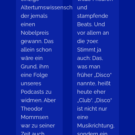
Altertumswissenschaftler,
und
der jemals
stampfende
einen
Beats. Und
Nobelpreis
vor allem an
gewann. Das
die 70er.
allein schon
Stimmt ja
wäre ein
auch: Das,
Grund, ihm
was man
eine Folge
früher „Disco“
unseres
nannte, heißt
Podcasts zu
heute eher
widmen. Aber
„Club“. „Disco“
Theodor
ist nicht nur
Mommsen
eine
war zu seiner
Musikrichtung,
Zeit auch
sondern ein