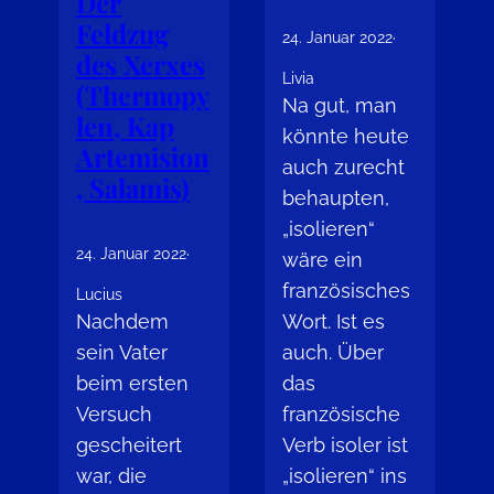
Der
Feldzug
24. Januar 2022
·
des Xerxes
Livia
(Thermopy
Na gut, man
len, Kap
könnte heute
Artemision
auch zurecht
, Salamis)
behaupten,
„isolieren“
24. Januar 2022
·
wäre ein
französisches
Lucius
Nachdem
Wort. Ist es
sein Vater
auch. Über
beim ersten
das
Versuch
französische
gescheitert
Verb isoler ist
war, die
„isolieren“ ins