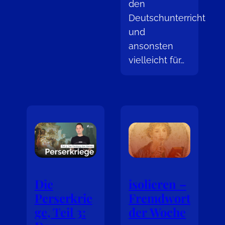
den
Deutschunterricht
und
ansonsten
vielleicht für…
Die
isolieren –
Perserkrie
Fremdwort
ge, Teil 3:
der Woche