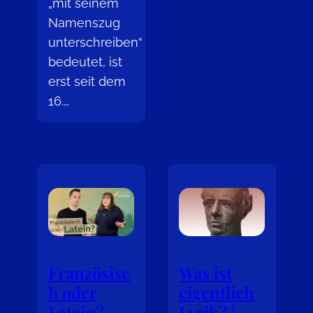
„mit seinem
Namenszug
unterschreiben“
bedeutet, ist
erst seit dem
16.…
Französisc
Was ist
h oder
eigentlich
Latein?
Lyrik? |