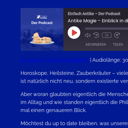
Einfach Antike – Der Podcast
Antike Magie – Einblick in 
Play
1x
Episode
ABONNIEREN
TEILEN
In neuem Fenster abspielen
|
Audiolänge: 30
TEILEN
Apple Podcasts
Horoskope, Heilsteine, Zauberkräuter – vie
RSS FEED
LINK
ist natürlich nicht neu, sondern existierte 
EMBED
Aber woran glaubten eigentlich die Mensch
im Alltag und wie standen eigentlich die P
mal einen genaueren Blick.
Möchtest du up to date bleiben, was unser