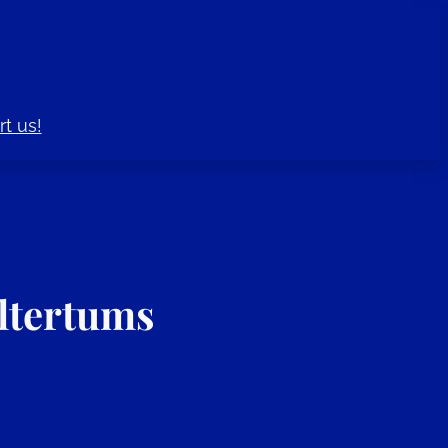
t us!
Altertums