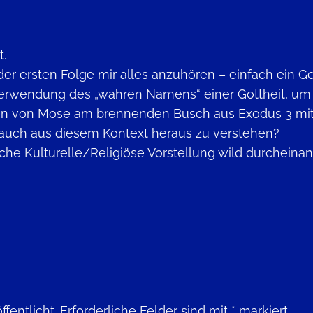
t.
der ersten Folge mir alles anzuhören – einfach ein G
Verwendung des „wahren Namens“ einer Gottheit, um d
ungen von Mose am brennenden Busch aus Exodus 3 m
n“ auch aus diesem Kontext heraus zu verstehen?
che Kulturelle/Religiöse Vorstellung wild durcheina
fentlicht.
Erforderliche Felder sind mit
*
markiert