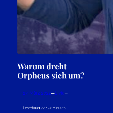
Warum dreht
Orpheus sich um?
27. März 2022
—
Livia
—
Lesedauer ca.
1–2 Minuten