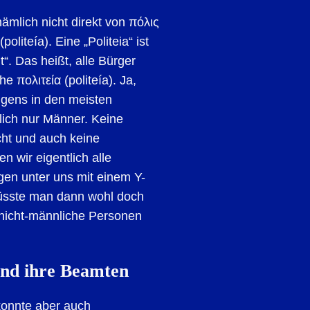
nämlich nicht direkt von πόλις
politeía). Eine „Politeia“ ist
“. Das heißt, alle Bürger
che
πολιτεία (politeía). Ja,
igens in den meisten
lich nur Männer. Keine
cht und auch keine
wir eigentlich alle
igen unter uns mit einem Y-
üsste man dann wohl doch
 nicht-männliche Personen
und ihre Beamten
 konnte aber auch