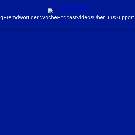
og
Fremdwort der Woche
Podcast
Videos
Über uns
Support