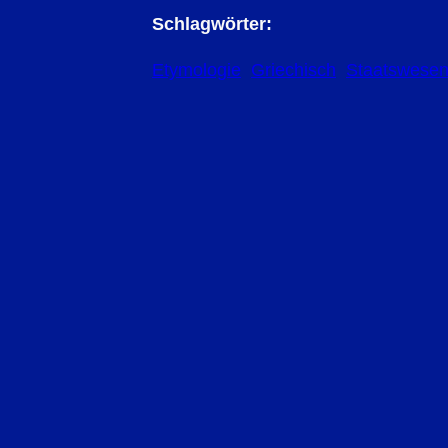
Schlagwörter:
Etymologie
Griechisch
Staatswese