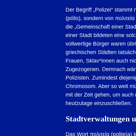
Der Begriff „Polizei“ stammt 
(pólis), sondern von πολιτεία (
die „Gemeinschaft einer Stadt
einer Stadt bildeten eine sol
vollwertige Bürger waren übr
griechischen Städten tatsäch
Frauen, Sklav*innen auch ni
Zugezogenen. Demnach wären 
Polizisten. Zumindest diejen
Chromosom. Aber so weit m
mit der Zeit gehen, um auch
heutzutage einzuschließen.
Stadtverwaltungen 
Das Wort
πολιτεία (politeía)