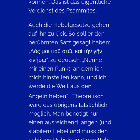
können. Das ist das eigentliche
Verdienst des Psammítes.
Auch die Hebelgesetze gehen
auf ihn zurück. So soll er den
berühmten Satz gesagt haben:
„Δός μοι ποῦ στῶ, καὶ τὴν γῆν
κινήσω“, zu deutsch: „Nenne
mir einen Punkt, an dem ich
mich hinstellen kann, und ich
werde die Welt aus den
3
Angeln heben“.
Theoretisch
wäre das übrigens tatsächlich
möglich. Man benötigt nur
einen ausreichend langen (und
stabilen) Hebel und muss den
richtigen Hebelpunkt ermitteln.