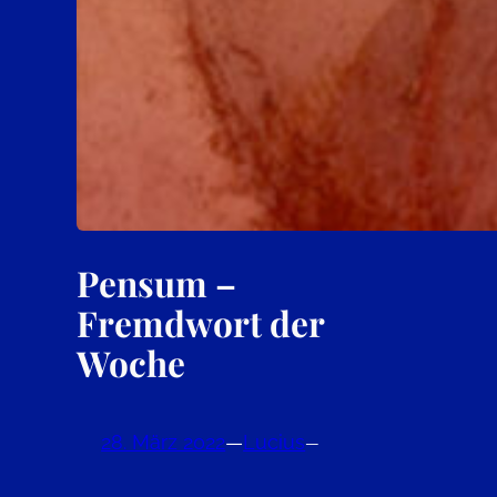
Pensum –
Fremdwort der
Woche
28. März 2022
—
Lucius
—