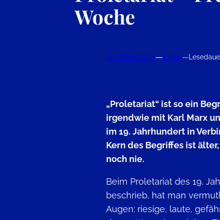
Woche
22. Mai 2023
—
Livia
—
Lesedauer
„Proletariat“ ist so ein Begr
irgendwie mit Karl Marx u
im 19. Jahrhundert in Verb
Kern des Begriffes ist älter,
noch nie.
Beim Proletariat des 19. Ja
beschrieb, hat man vermutli
Augen: riesige, laute, gefäh