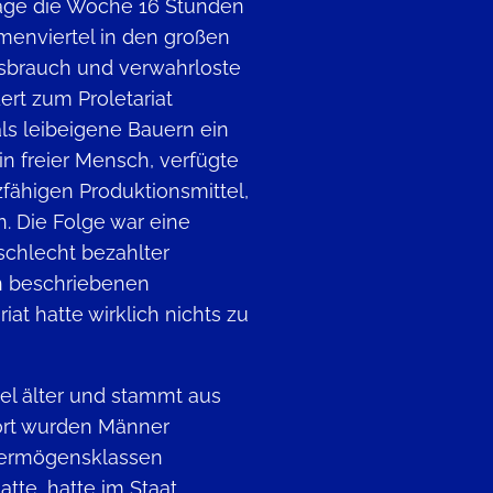
ge die Woche 16 Stunden
rmenviertel in den großen
ssbrauch und verwahrloste
ert zum Proletariat
als leibeigene Bauern ein
in freier Mensch, verfügte
fähigen Produktionsmittel,
n. Die Folge war eine
schlecht bezahlter
en beschriebenen
at hatte wirklich nichts zu
viel älter und stammt aus
ort wurden Männer
Vermögensklassen
atte, hatte im Staat