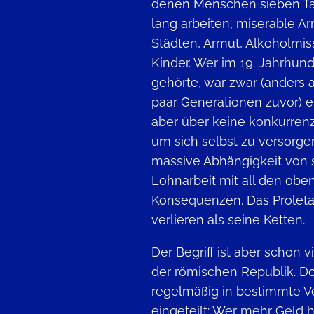
denen Menschen sieben Ta
lang arbeiten, miserable A
Städten, Armut, Alkoholmi
Kinder. Wer im 19. Jahrhund
gehörte, war zwar (anders 
paar Generationen zuvor) e
aber über keine konkurrenz
um sich selbst zu versorge
massive Abhängigkeit von 
Lohnarbeit mit all den ob
Konsequenzen. Das Proletari
verlieren als seine Ketten.
Der Begriff ist aber schon 
der römischen Republik. D
regelmäßig in bestimmte 
eingeteilt: Wer mehr Geld h