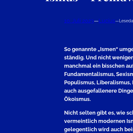
10. Juli 2023
—
Lucius
—
Leseda
So genannte „Ismen“ umge
ständig. Und nicht wenige
manchmal ein bisschen auf
Fundamentalismus, Sexism
Populismus, Liberalismus, 
auch ausgefallenere Ding
Ökoismus.
Nicht selten gibt es, wie sc
vermeintlich modernen 
gelegentlich wird auch be